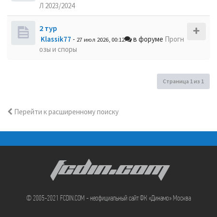
Л 2023/2024
2 тур
Klassik77
-
в форуме
Прогн
27 июл 2026, 00:12
озы и споры
Страница
1
из
1
Перейти к расширенному поиску
FCDIN.COM
© 2005-2021 FCDIN.COM - неофициальный сайт ФК «Динамо» Москва