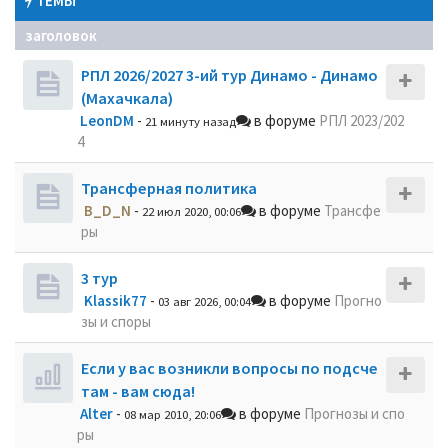
ТЕМЫ
заголовок
РПЛ 2026/2027 3-ий тур Динамо - Динамо
(Махачкала)
LeonDM
-
в форуме
РПЛ 2023/202
21 минуту назад
4
Трансферная политика
B_D_N
-
в форуме
Трансфе
22 июл 2020, 00:06
ры
3 тур
Klassik77
-
в форуме
Прогно
03 авг 2026, 00:04
зы и споры
Если у вас возникли вопросы по подсче
там - вам сюда!
Alter
-
в форуме
Прогнозы и спо
08 мар 2010, 20:06
ры