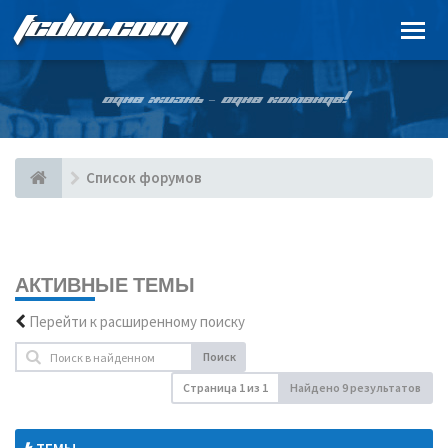
FCDIN.COM
ОДНА ЖИЗНЬ – ОДНА КОМАНДА!
Список форумов
АКТИВНЫЕ ТЕМЫ
Перейти к расширенному поиску
Поиск
Страница
1
из
1
Найдено 9 результатов