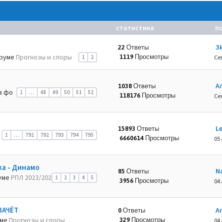
статистика
п
З
22 Ответы
руме
Прогнозы и споры
1119 Просмотры
1
2
Се
А
1038 Ответы
в фо
1
…
48
49
50
51
52
118176 Просмотры
Се
L
15893 Ответы
1
…
791
792
793
794
795
6660614 Просмотры
05 
ка - Динамо
N
85 Ответы
уме
РПЛ 2023/202
1
2
3
4
5
3956 Просмотры
04 
ЗАЧЁТ
A
0 Ответы
уме
Прогнозы и споры
329 Просмотры
04 