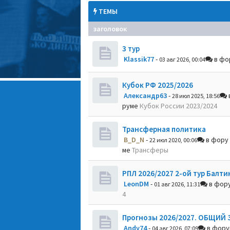
ТЕМЫ
заголовок
3 тур
Klassik77
-
в фо
03 авг 2026, 00:04
Кубок РФ 2025/2026
Александр63
-
28 июл 2025, 18:56
руме
Кубок России 2023/2024
Трансферная политика
B_D_N
-
в фору
22 июл 2020, 00:06
ме
Трансферы
РПЛ 2026/2027 2-ой тур Балти
LeonDM
-
в фор
01 авг 2026, 11:31
4
Прогнозы 2026/2027. ОБЩИЙ 
Andy74
-
в фор
04 авг 2026, 07:09