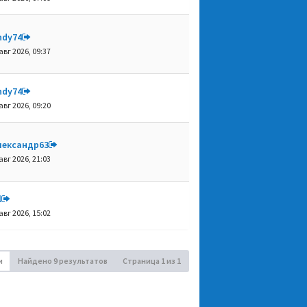
ndy74
авг 2026, 09:37
ndy74
авг 2026, 09:20
лександр63
авг 2026, 21:03
l
авг 2026, 15:02
и
Найдено 9 результатов
Страница
1
из
1