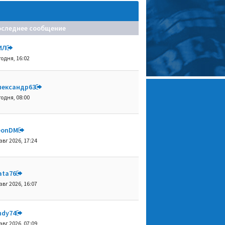
оследнее сообщение
ИЛ
годня, 16:02
лександр63
годня, 08:00
eonDM
авг 2026, 17:24
ata76
авг 2026, 16:07
ndy74
авг 2026, 07:09