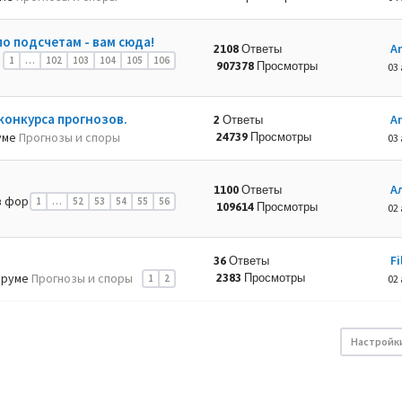
по подсчетам - вам сюда!
A
2108 Ответы
1
…
102
103
104
105
106
907378 Просмотры
03 
конкурса прогнозов.
A
2 Ответы
уме
Прогнозы и споры
24739 Просмотры
03 
А
1100 Ответы
 фор
1
…
52
53
54
55
56
109614 Просмотры
02 
Fi
36 Ответы
оруме
Прогнозы и споры
2383 Просмотры
1
2
02 
Настройк