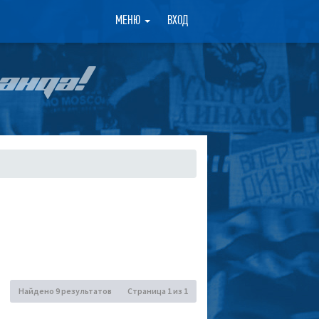
×
МЕНЮ
ВХОД
АНДА!
Найдено 9 результатов
Страница
1
из
1