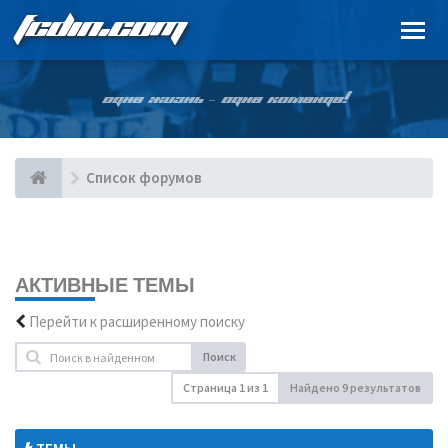
FCDIN.COM
ОДНА ЖИЗНЬ – ОДНА КОМАНДА!
Список форумов
АКТИВНЫЕ ТЕМЫ
Перейти к расширенному поиску
Поиск
Страница
1
из
1
Найдено 9 результатов