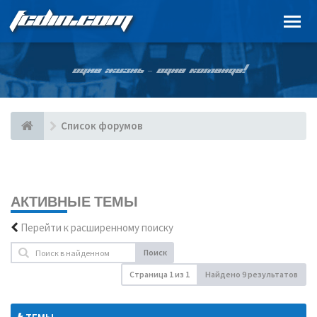
FCDIN.COM
ОДНА ЖИЗНЬ – ОДНА КОМАНДА!
Список форумов
АКТИВНЫЕ ТЕМЫ
Перейти к расширенному поиску
Поиск
Страница
1
из
1
Найдено 9 результатов