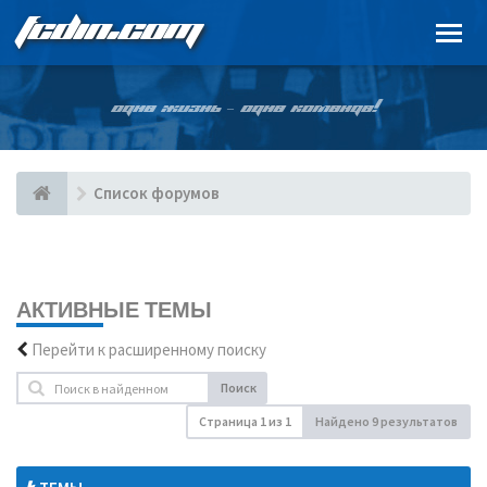
FCDIN.COM
ОДНА ЖИЗНЬ – ОДНА КОМАНДА!
Список форумов
АКТИВНЫЕ ТЕМЫ
Перейти к расширенному поиску
Поиск
Страница
1
из
1
Найдено 9 результатов