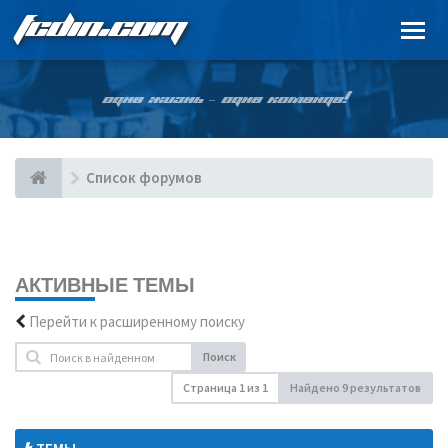
FCDIN.COM
ОДНА ЖИЗНЬ – ОДНА КОМАНДА!
Список форумов
АКТИВНЫЕ ТЕМЫ
Перейти к расширенному поиску
Поиск
Страница
1
из
1
Найдено 9 результатов