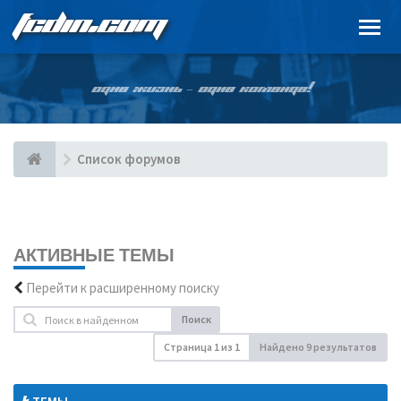
FCDIN.COM
ОДНА ЖИЗНЬ – ОДНА КОМАНДА!
Список форумов
АКТИВНЫЕ ТЕМЫ
Перейти к расширенному поиску
Поиск
Страница
1
из
1
Найдено 9 результатов