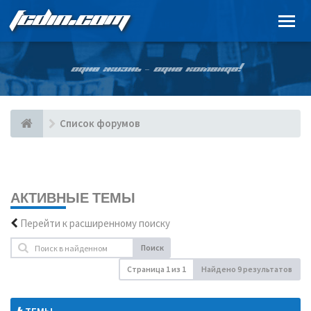
FCDIN.COM
ОДНА ЖИЗНЬ – ОДНА КОМАНДА!
Список форумов
АКТИВНЫЕ ТЕМЫ
Перейти к расширенному поиску
Поиск
Страница
1
из
1
Найдено 9 результатов