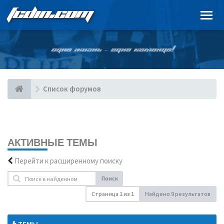
FCDIN.COM
ОДНА ЖИЗНЬ – ОДНА КОМАНДА!
Список форумов
АКТИВНЫЕ ТЕМЫ
Перейти к расширенному поиску
Поиск
Страница
1
из
1
Найдено 9 результатов