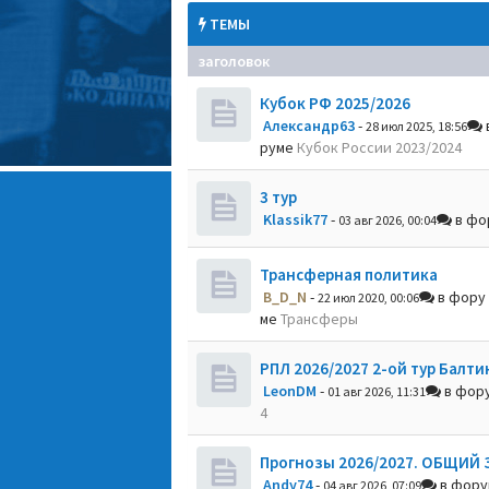
ТЕМЫ
заголовок
Кубок РФ 2025/2026
Александр63
-
28 июл 2025, 18:56
руме
Кубок России 2023/2024
3 тур
Klassik77
-
в фо
03 авг 2026, 00:04
Трансферная политика
B_D_N
-
в фору
22 июл 2020, 00:06
ме
Трансферы
РПЛ 2026/2027 2-ой тур Балти
LeonDM
-
в фор
01 авг 2026, 11:31
4
Прогнозы 2026/2027. ОБЩИЙ 
Andy74
-
в фор
04 авг 2026, 07:09