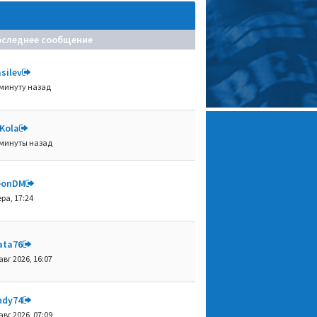
оследнее сообщение
silev
 минуту назад
iKola
 минуты назад
eonDM
ра, 17:24
ata76
авг 2026, 16:07
ndy74
авг 2026, 07:09