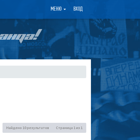
×
МЕНЮ
ВХОД
АНДА!
Найдено 10 результатов
Страница
1
из
1