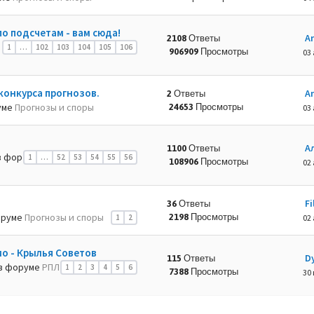
по подсчетам - вам сюда!
A
2108 Ответы
1
…
102
103
104
105
106
906909 Просмотры
03 
конкурса прогнозов.
A
2 Ответы
уме
Прогнозы и споры
24653 Просмотры
03 
А
1100 Ответы
 фор
1
…
52
53
54
55
56
108906 Просмотры
02 
Fi
36 Ответы
оруме
Прогнозы и споры
2198 Просмотры
1
2
02 
мо - Крылья Советов
D
115 Ответы
в форуме
РПЛ
1
2
3
4
5
6
7388 Просмотры
30 