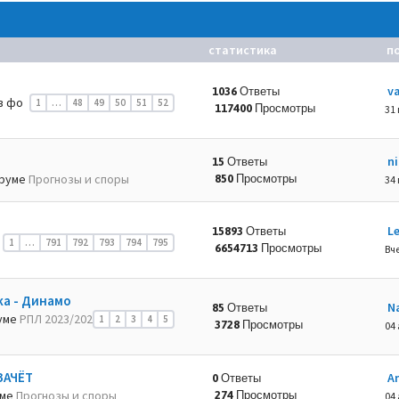
статистика
п
va
1036 Ответы
в фо
1
…
48
49
50
51
52
117400 Просмотры
31
n
15 Ответы
руме
Прогнозы и споры
850 Просмотры
34
L
15893 Ответы
1
…
791
792
793
794
795
6654713 Просмотры
Вче
ка - Динамо
N
85 Ответы
уме
РПЛ 2023/202
1
2
3
4
5
3728 Просмотры
04 
ЗАЧЁТ
A
0 Ответы
уме
Прогнозы и споры
274 Просмотры
04 