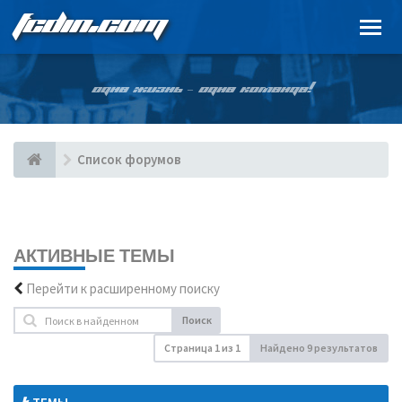
FCDIN.COM
ОДНА ЖИЗНЬ – ОДНА КОМАНДА!
Список форумов
АКТИВНЫЕ ТЕМЫ
Перейти к расширенному поиску
Поиск
Страница
1
из
1
Найдено 9 результатов