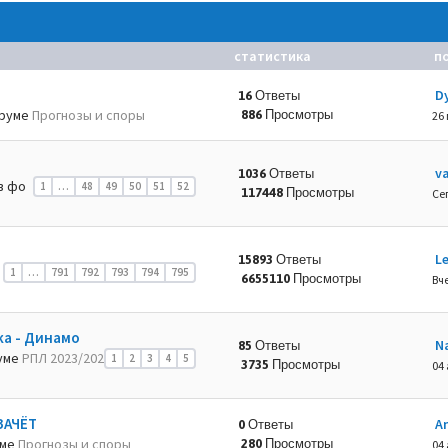
статистика
п
D
16 Ответы
руме
Прогнозы и споры
886 Просмотры
26
va
1036 Ответы
в фо
1
…
48
49
50
51
52
117448 Просмотры
Се
L
15893 Ответы
1
…
791
792
793
794
795
6655110 Просмотры
Вче
ка - Динамо
N
85 Ответы
уме
РПЛ 2023/202
1
2
3
4
5
3735 Просмотры
04 
ЗАЧЁТ
A
0 Ответы
уме
Прогнозы и споры
280 Просмотры
04 