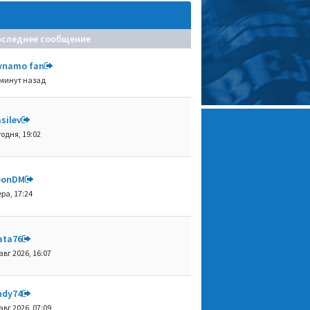
оследнее сообщение
ynamo fan
 минут назад
silev
годня, 19:02
eonDM
ра, 17:24
ata76
авг 2026, 16:07
ndy74
авг 2026, 07:09