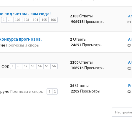
по подсчетам - вам сюда!
A
2108 Ответы
1
…
102
103
104
105
106
906918 Просмотры
03 
конкурса прогнозов.
A
2 Ответы
уме
Прогнозы и споры
24657 Просмотры
03 
А
1100 Ответы
 фор
1
…
52
53
54
55
56
108916 Просмотры
02 
Fi
36 Ответы
оруме
Прогнозы и споры
2205 Просмотры
1
2
02 
Настройк