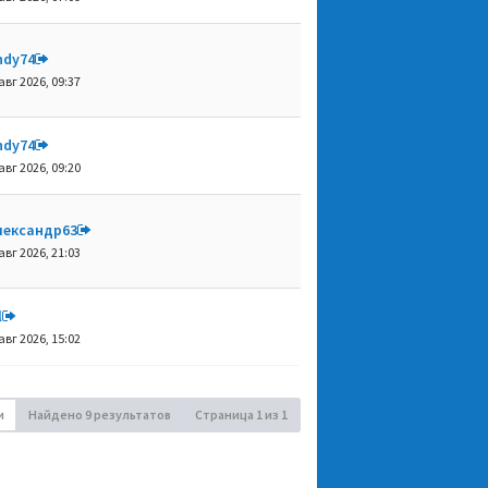
ndy74
авг 2026, 09:37
ndy74
авг 2026, 09:20
лександр63
авг 2026, 21:03
l
авг 2026, 15:02
и
Найдено 9 результатов
Страница
1
из
1