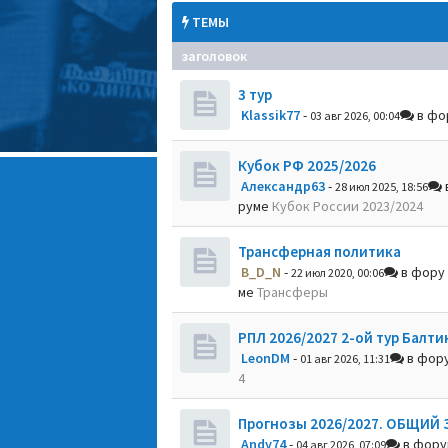
ТЕМЫ
заголовок
3 тур
Klassik77
-
в фо
03 авг 2026, 00:04
Кубок РФ 2025/2026
Александр63
-
28 июл 2025, 18:56
руме
Кубок России 2023/2024
Трансферная политика
B_D_N
-
в фору
22 июл 2020, 00:06
ме
Трансферы
РПЛ 2026/2027 2-ой тур Балти
LeonDM
-
в фор
01 авг 2026, 11:31
4
Прогнозы 2026/2027. ОБЩИЙ 
Andy74
-
в фор
04 авг 2026, 07:09