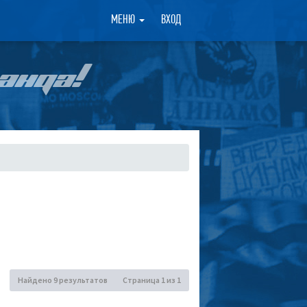
×
МЕНЮ
ВХОД
АНДА!
Найдено 9 результатов
Страница
1
из
1