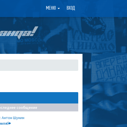
×
МЕНЮ
ВХОД
АНДА!
оследнее сообщение
: Антон Шунин
меля