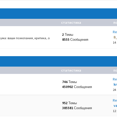
статистика
п
Re
2 Темы
B
ума: ваши пожелания, критика, о
8555 Сообщения
14
статистика
п
Re
746 Темы
k
450902 Сообщения
24
Re
952 Темы
va
385581 Сообщения
12