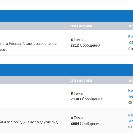
статистика
п
Re
6 Темы
0
ната России. А также заключение
2212 Сообщения
Се
емы.
статистика
п
Re
8 Темы
v
73383 Сообщения
05
Re
8 Темы
А
и и все-все "Динамо" в других вид
6084 Сообщения
03