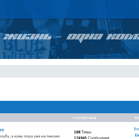
 ЖИЗНЬ – ОДНА КОМ
статистика
п
Re
во
188 Темы
Е
 клубу, а кому пора уже на пенсию
174945 Сообщения