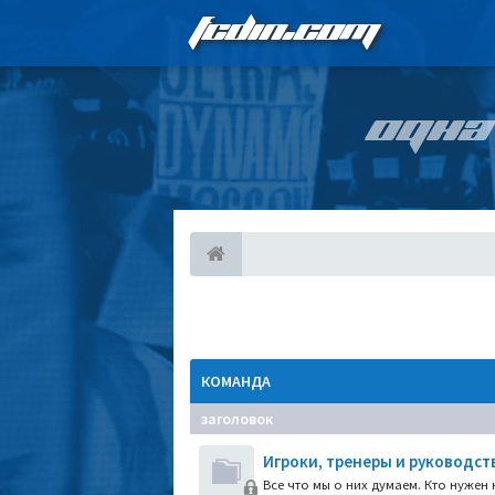
FCDIN.COM
ОДНА
КОМАНДА
заголовок
Игроки, тренеры и руководст
Все что мы о них думаем. Кто нужен