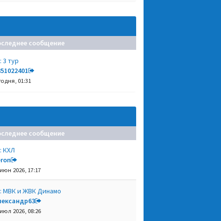
оследнее сообщение
: 3 тур
851022401
годня, 01:31
оследнее сообщение
: КХЛ
eron
 июн 2026, 17:17
: МВК и ЖВК Динамо
лександр63
 июл 2026, 08:26