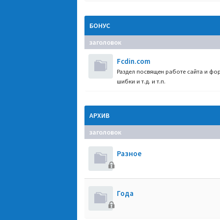
БОНУС
заголовок
Fcdin.com
Раздел посвящен работе сайта и фор
шибки и т.д. и т.п.
АРХИВ
заголовок
Разное
Года