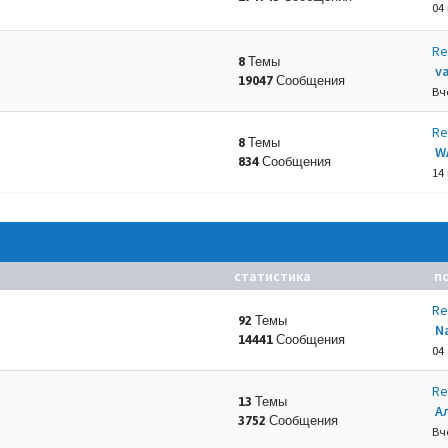
04
Re
8 Темы
va
19047 Сообщения
.
Вч
Re
8 Темы
W
834 Сообщения
14
статистика
п
Re
92 Темы
N
14441 Сообщения
04 
Re
13 Темы
А
3752 Сообщения
Вч