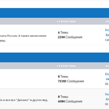
статистика
п
Re
6 Темы
Е
ната России. А также заключение
2204 Сообщения
Се
емы.
статистика
п
Re
8 Темы
v
73383 Сообщения
05
Re
8 Темы
А
и и все-все "Динамо" в других вид
6084 Сообщения
03