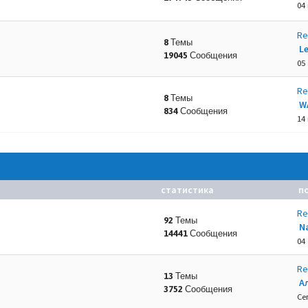
04
Re
8 Темы
L
19045 Сообщения
.
05 
Re
8 Темы
W
834 Сообщения
14
статистика
п
Re
92 Темы
N
14441 Сообщения
04 
Re
13 Темы
А
3752 Сообщения
Се