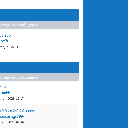
оследнее сообщение
: 3 тур
нот
годня, 05:54
оследнее сообщение
: КХЛ
eron
 июн 2026, 17:17
: МВК и ЖВК Динамо
лександр63
 июл 2026, 08:26