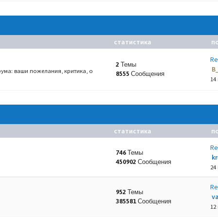
статистика
п
Re
2 Темы
B
ума: ваши пожелания, критика, о
8555 Сообщения
14
статистика
п
Re
746 Темы
k
450902 Сообщения
24
Re
952 Темы
va
385581 Сообщения
12