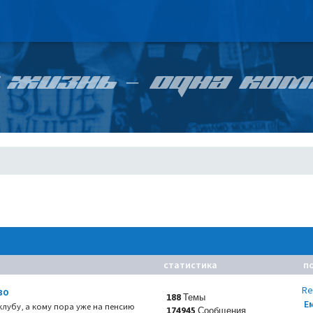
 ЖИЗНЬ – ОДНА КОМ
статистика
п
Re
во
188 Темы
Е
 клубу, а кому пора уже на пенсию
174945 Сообщения