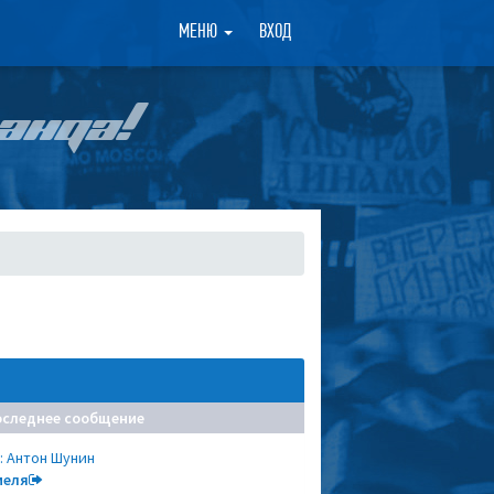
×
МЕНЮ
ВХОД
АНДА!
оследнее сообщение
: Антон Шунин
меля