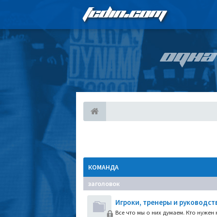
FCDIN.COM
ОДНА
КОМАНДА
заголовок
Игроки, тренеры и руководст
Все что мы о них думаем. Кто нужен