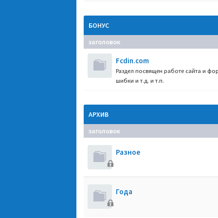
БОНУС
заголовок
Fcdin.com
Раздел посвящен работе сайта и фор
шибки и т.д. и т.п.
АРХИВ
заголовок
Разное
Года