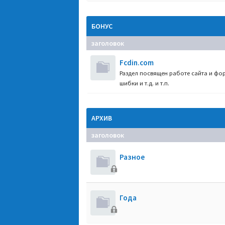
БОНУС
заголовок
Fcdin.com
Раздел посвящен работе сайта и фор
шибки и т.д. и т.п.
АРХИВ
заголовок
Разное
Года