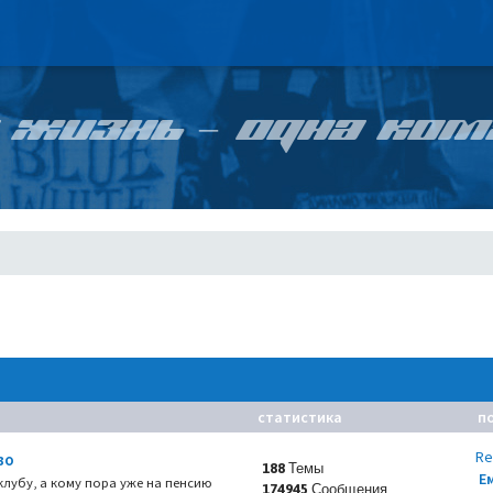
 ЖИЗНЬ – ОДНА КОМ
статистика
п
Re
во
188 Темы
Е
 клубу, а кому пора уже на пенсию
174945 Сообщения