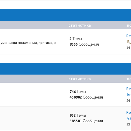
статистика
п
Re
2 Темы
B
ума: ваши пожелания, критика, о
8555 Сообщения
14
статистика
п
Re
746 Темы
k
450902 Сообщения
24
Re
952 Темы
va
385581 Сообщения
12