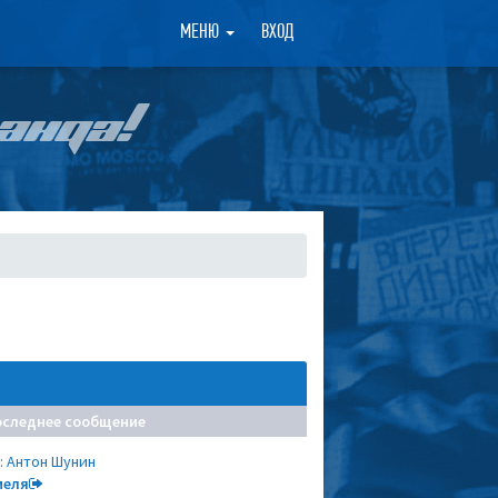
×
МЕНЮ
ВХОД
АНДА!
оследнее сообщение
: Антон Шунин
меля