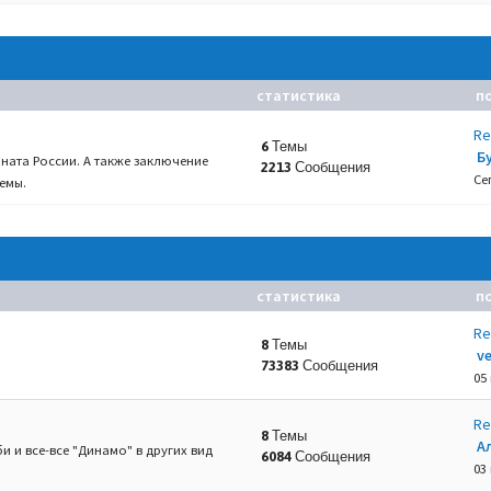
статистика
п
Re
6 Темы
Б
ната России. А также заключение
2213 Сообщения
Се
емы.
статистика
п
Re
8 Темы
v
73383 Сообщения
05
Re
8 Темы
А
и и все-все "Динамо" в других вид
6084 Сообщения
03