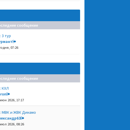
оследнее сообщение
: 3 тур
урмант
годня, 07:26
оследнее сообщение
: КХЛ
eron
 июн 2026, 17:17
: МВК и ЖВК Динамо
лександр63
 июл 2026, 08:26