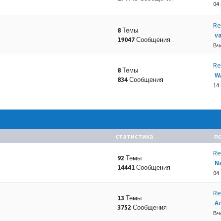
04
Re
8 Темы
va
19047 Сообщения
.
Вч
Re
8 Темы
W
834 Сообщения
14
статистика
п
Re
92 Темы
N
14441 Сообщения
04 
Re
13 Темы
А
3752 Сообщения
Вч