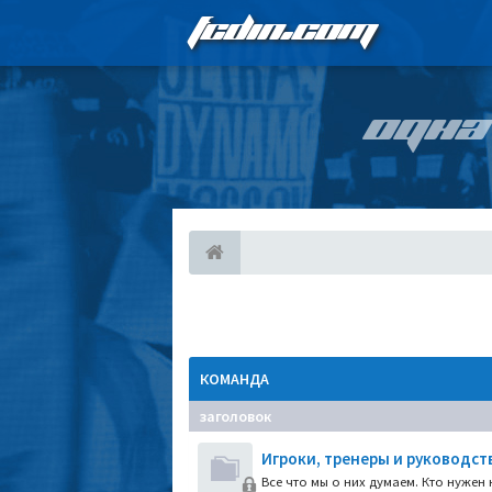
FCDIN.COM
ОДНА
КОМАНДА
заголовок
Игроки, тренеры и руководст
Все что мы о них думаем. Кто нужен