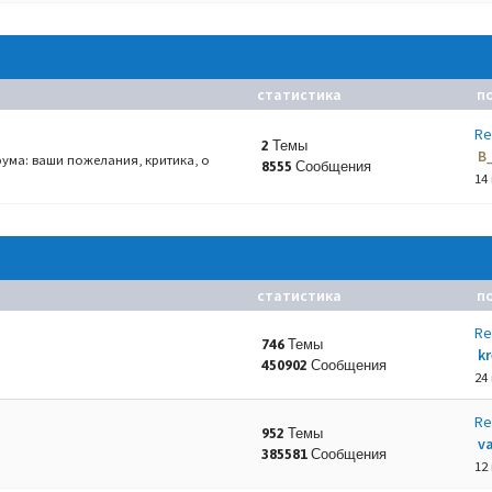
статистика
п
Re
2 Темы
B
ума: ваши пожелания, критика, о
8555 Сообщения
14
статистика
п
Re
746 Темы
k
450902 Сообщения
24
Re
952 Темы
va
385581 Сообщения
12