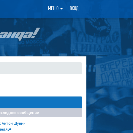
×
МЕНЮ
ВХОД
АНДА!
оследнее сообщение
: Антон Шунин
меля