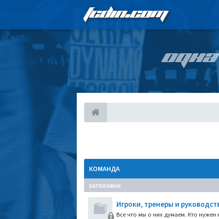
FCDIN.COM
ОДНА
КОМАНДА
заголовок
Игроки, тренеры и руководст
Все что мы о них думаем. Кто нужен