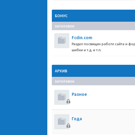
БОНУС
заголовок
Fcdin.com
Раздел посвящен работе сайта и фор
шибки и т.д. и т.п.
АРХИВ
заголовок
Разное
Года