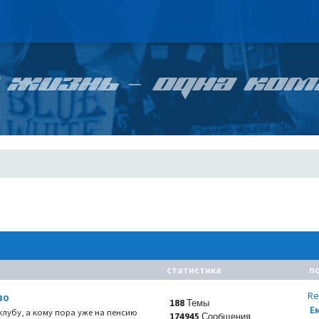
 ЖИЗНЬ – ОДНА КОМ
статистика
п
Re
во
188 Темы
Е
 клубу, а кому пора уже на пенсию
174945 Сообщения