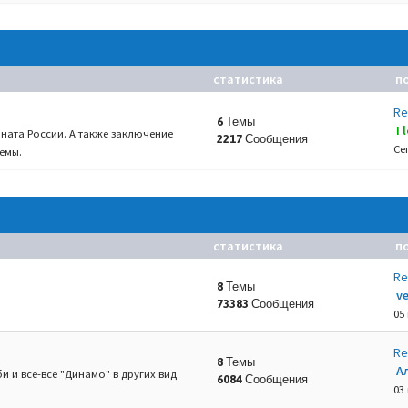
статистика
п
Re
6 Темы
I
ната России. А также заключение
2217 Сообщения
Се
емы.
статистика
п
Re
8 Темы
v
73383 Сообщения
05
Re
8 Темы
А
и и все-все "Динамо" в других вид
6084 Сообщения
03