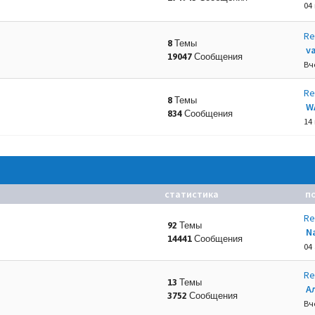
04
Re
8 Темы
va
19047 Сообщения
.
Вч
Re
8 Темы
W
834 Сообщения
14
статистика
п
Re
92 Темы
N
14441 Сообщения
04 
Re
13 Темы
А
3752 Сообщения
Вч