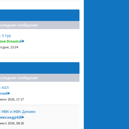
оследнее сообщение
: 3 тур
 love Dinamo
годня, 15:34
оследнее сообщение
: КХЛ
eron
 июн 2026, 17:17
: МВК и ЖВК Динамо
лександр63
 июл 2026, 08:26