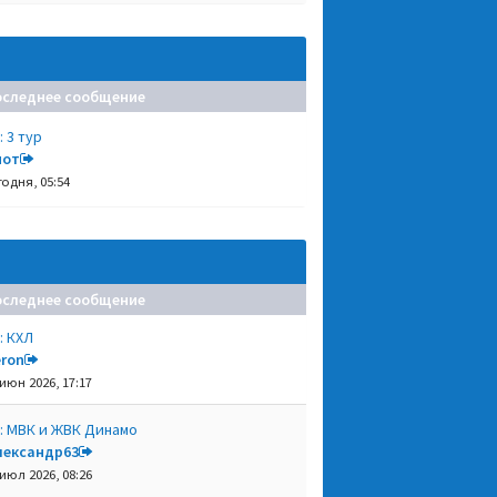
оследнее сообщение
: 3 тур
нот
годня, 05:54
оследнее сообщение
: КХЛ
eron
 июн 2026, 17:17
: МВК и ЖВК Динамо
лександр63
 июл 2026, 08:26