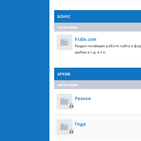
БОНУС
заголовок
Fcdin.com
Раздел посвящен работе сайта и фор
шибки и т.д. и т.п.
АРХИВ
заголовок
Разное
Года