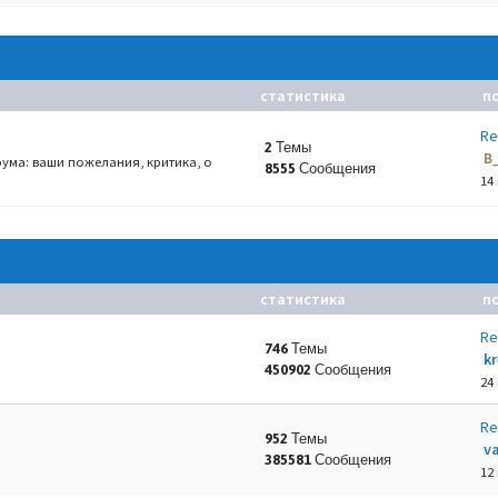
статистика
п
Re
2 Темы
B
ума: ваши пожелания, критика, о
8555 Сообщения
14
статистика
п
Re
746 Темы
k
450902 Сообщения
24
Re
952 Темы
va
385581 Сообщения
12