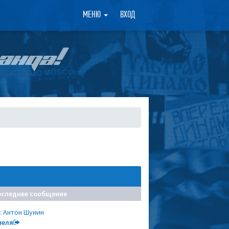
×
МЕНЮ
ВХОД
АНДА!
оследнее сообщение
: Антон Шунин
меля