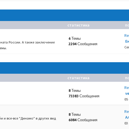
статистика
п
Re
6 Темы
Е
ната России. А также заключение
2204 Сообщения
Се
емы.
статистика
п
Re
8 Темы
v
73383 Сообщения
05
Re
8 Темы
А
и и все-все "Динамо" в других вид
6084 Сообщения
03