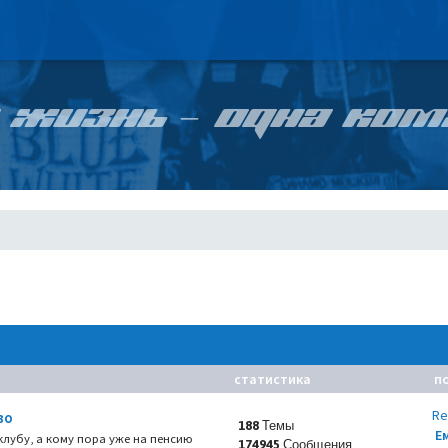
 ЖИЗНЬ – ОДНА КОМ
статистика
п
Re
во
188 Темы
Е
 клубу, а кому пора уже на пенсию
174945 Сообщения