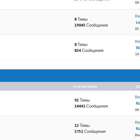
04
Re
8 Темы
L
19045 Сообщения
.
05 
Re
8 Темы
W
834 Сообщения
14
статистика
п
Re
92 Темы
N
14441 Сообщения
04 
Re
13 Темы
N
3751 Сообщения
Вч