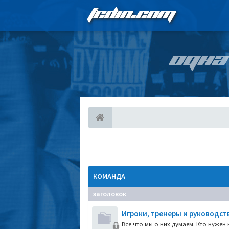
FCDIN.COM
ОДНА
КОМАНДА
заголовок
Игроки, тренеры и руководст
Все что мы о них думаем. Кто нужен