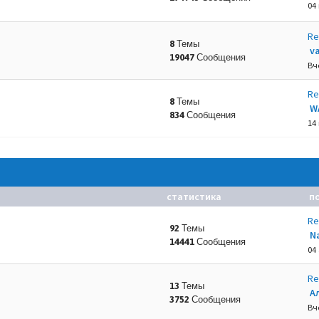
04
Re
8 Темы
va
19047 Сообщения
.
Вч
Re
8 Темы
W
834 Сообщения
14
статистика
п
Re
92 Темы
N
14441 Сообщения
04 
Re
13 Темы
А
3752 Сообщения
Вч