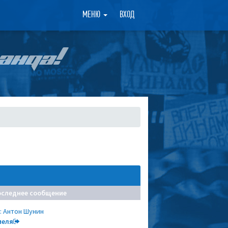
×
МЕНЮ
ВХОД
АНДА!
оследнее сообщение
: Антон Шунин
меля