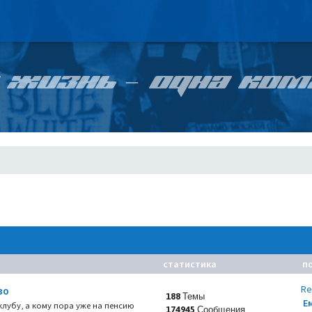
 ЖИЗНЬ – ОДНА КОМ
статистика
п
Re
во
188 Темы
Е
 клубу, а кому пора уже на пенсию
174945 Сообщения