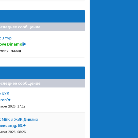
оследнее сообщение
: 3 тур
 love Dinamo
 минут назад
оследнее сообщение
: КХЛ
eron
 июн 2026, 17:17
: МВК и ЖВК Динамо
лександр63
 июл 2026, 08:26