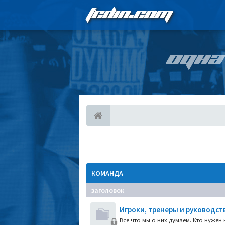
FCDIN.COM
ОДНА
КОМАНДА
заголовок
Игроки, тренеры и руководст
Все что мы о них думаем. Кто нужен