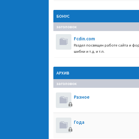
БОНУС
заголовок
Fcdin.com
Раздел посвящен работе сайта и фор
шибки и т.д. и т.п.
АРХИВ
заголовок
Разное
Года