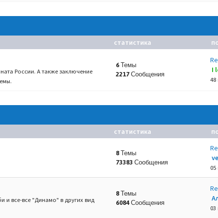
статистика
п
Re
6 Темы
I
ната России. А также заключение
2217 Сообщения
48
емы.
статистика
п
Re
8 Темы
v
73383 Сообщения
05
Re
8 Темы
А
и и все-все "Динамо" в других вид
6084 Сообщения
03