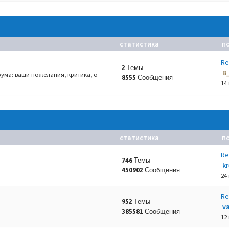
статистика
п
Re
2 Темы
B
ума: ваши пожелания, критика, о
8555 Сообщения
14
статистика
п
Re
746 Темы
k
450902 Сообщения
24
Re
952 Темы
va
385581 Сообщения
12