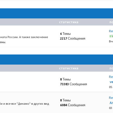
статистика
п
Re
6 Темы
I
ната России. А также заключение
2217 Сообщения
Вч
емы.
статистика
п
Re
8 Темы
v
73383 Сообщения
05
Re
8 Темы
А
и и все-все "Динамо" в других вид
6084 Сообщения
03