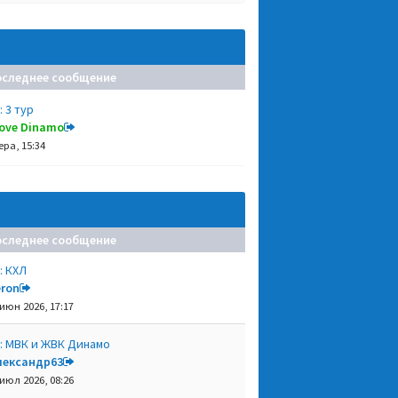
оследнее сообщение
: 3 тур
 love Dinamo
ера, 15:34
оследнее сообщение
: КХЛ
eron
 июн 2026, 17:17
: МВК и ЖВК Динамо
лександр63
 июл 2026, 08:26