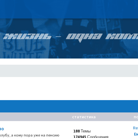
 ЖИЗНЬ – ОДНА КОМ
статистика
п
Re
во
188 Темы
Е
 клубу, а кому пора уже на пенсию
174945 Сообщения