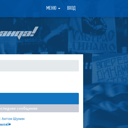
×
МЕНЮ
ВХОД
АНДА!
оследнее сообщение
: Антон Шунин
меля