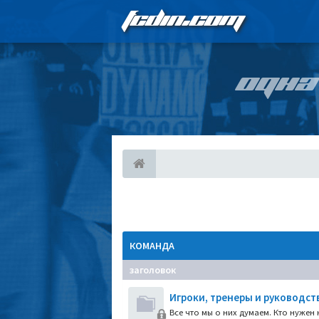
FCDIN.COM
ОДНА
КОМАНДА
заголовок
Игроки, тренеры и руководст
Все что мы о них думаем. Кто нужен