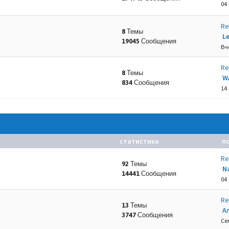
04
Re
8 Темы
L
19045 Сообщения
.
Вч
Re
8 Темы
W
834 Сообщения
14
статистика
п
Re
92 Темы
N
14441 Сообщения
04 
Re
13 Темы
А
3747 Сообщения
Се