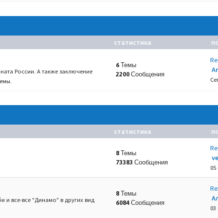
статистика
п
Re
6 Темы
A
ната России. А также заключение
2200 Сообщения
Се
емы.
статистика
п
Re
8 Темы
v
73383 Сообщения
05
Re
8 Темы
А
и и все-все "Динамо" в других вид
6084 Сообщения
03