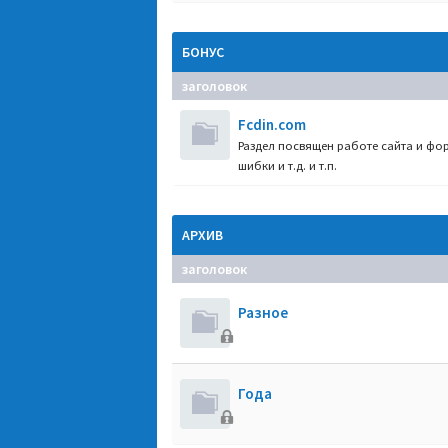
БОНУС
заголовок
Fcdin.com
Раздел посвящен работе сайта и фор
шибки и т.д. и т.п.
АРХИВ
заголовок
Разное
Года