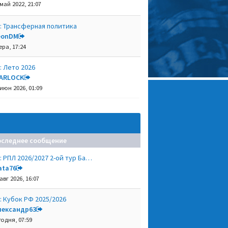
 май 2022, 21:07
: Трансферная политика
eonDM
ера, 17:24
: Лето 2026
ARLOCK
 июн 2026, 01:09
оследнее сообщение
: РПЛ 2026/2027 2-ой тур Ба…
ata76
авг 2026, 16:07
: Кубок РФ 2025/2026
лександр63
годня, 07:59