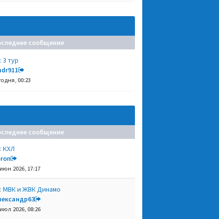
оследнее сообщение
: 3 тур
ndr911
годня, 00:23
оследнее сообщение
: КХЛ
eron
 июн 2026, 17:17
: МВК и ЖВК Динамо
лександр63
 июл 2026, 08:26