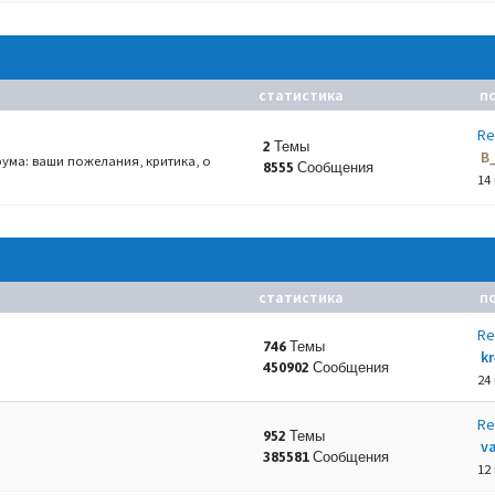
статистика
п
Re
2 Темы
B
ума: ваши пожелания, критика, о
8555 Сообщения
14
статистика
п
Re
746 Темы
k
450902 Сообщения
24
Re
952 Темы
va
385581 Сообщения
12